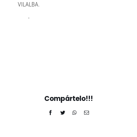
VILALBA.
Compártelo!!!
Facebook
Twitter
WhatsApp
Correo
electrónico